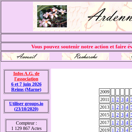
Vous pouvez soutenir notre action et faire év
Infos A.G. de
l'association
6 et 7 juin 2026
Reims (Marne)
2009
2011
1
2
3
4
Utiliser groups.io
2013
1
2
3
4
(23/10/2020)
2015
1
2
3
4
2017
1
2
3
4
Compteur :
1 129 867 Actes
2019
1
2
3
4