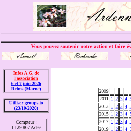
Vous pouvez soutenir notre action et faire év
Infos A.G. de
l'association
6 et 7 juin 2026
Reims (Marne)
2009
2011
1
2
3
4
Utiliser groups.io
2013
1
2
3
4
(23/10/2020)
2015
1
2
3
4
2017
1
2
3
4
Compteur :
1 129 867 Actes
2019
1
2
3
4