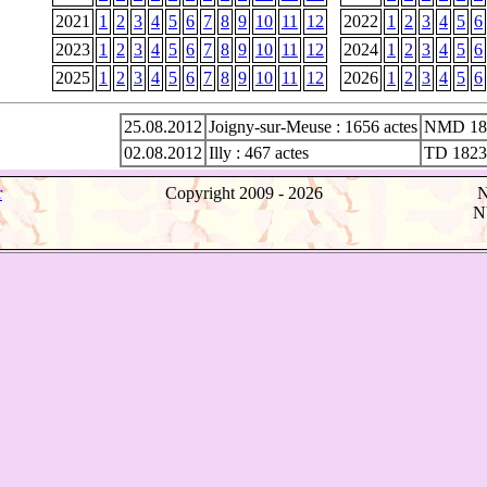
2021
1
2
3
4
5
6
7
8
9
10
11
12
2022
1
2
3
4
5
6
2023
1
2
3
4
5
6
7
8
9
10
11
12
2024
1
2
3
4
5
6
2025
1
2
3
4
5
6
7
8
9
10
11
12
2026
1
2
3
4
5
6
25.08.2012
Joigny-sur-Meuse : 1656 actes
NMD 18
02.08.2012
Illy : 467 actes
TD 1823
r
Copyright 2009 -
2026
N
Nb