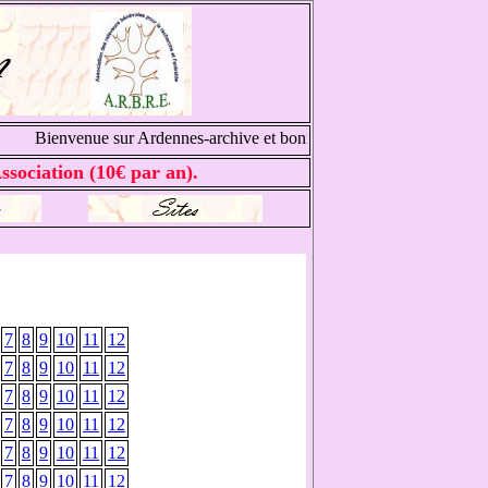
Bienvenue sur Ardennes-archive et bonnes recherches généalogique
ssociation (10€ par an).
7
8
9
10
11
12
7
8
9
10
11
12
7
8
9
10
11
12
7
8
9
10
11
12
7
8
9
10
11
12
7
8
9
10
11
12