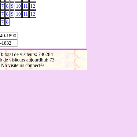
7
8
9
10
11
12
7
8
9
10
11
12
7
8
49-1890
-1832
b total de visiteurs: 746284
 de visiteurs aujourdhui: 73
Nb visiteurs connectés: 1