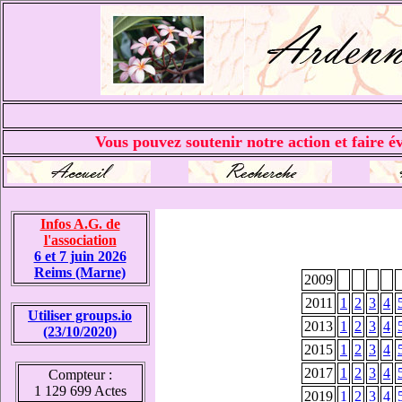
Vous pouvez soutenir notre action et faire év
Infos A.G. de
l'association
6 et 7 juin 2026
Reims (Marne)
2009
2011
1
2
3
4
Utiliser groups.io
2013
1
2
3
4
(23/10/2020)
2015
1
2
3
4
2017
1
2
3
4
Compteur :
1 129 699 Actes
2019
1
2
3
4