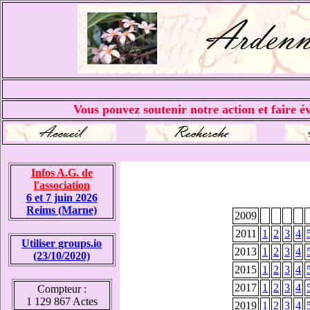
Vous pouvez soutenir notre action et faire év
Infos A.G. de
l'association
6 et 7 juin 2026
Reims (Marne)
2009
2011
1
2
3
4
Utiliser groups.io
2013
1
2
3
4
(23/10/2020)
2015
1
2
3
4
2017
1
2
3
4
Compteur :
1 129 867 Actes
2019
1
2
3
4