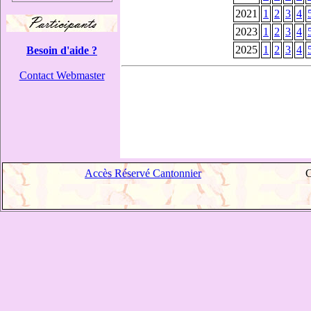
2021
1
2
3
4
2023
1
2
3
4
2025
1
2
3
4
Besoin d'aide ?
Contact Webmaster
Accès Réservé Cantonnier
C