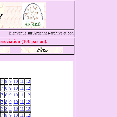
Bienvenue sur Ardennes-archive et bonnes recherches généalogique
ssociation (10€ par an).
7
8
9
10
11
12
7
8
9
10
11
12
7
8
9
10
11
12
7
8
9
10
11
12
7
8
9
10
11
12
7
8
9
10
11
12