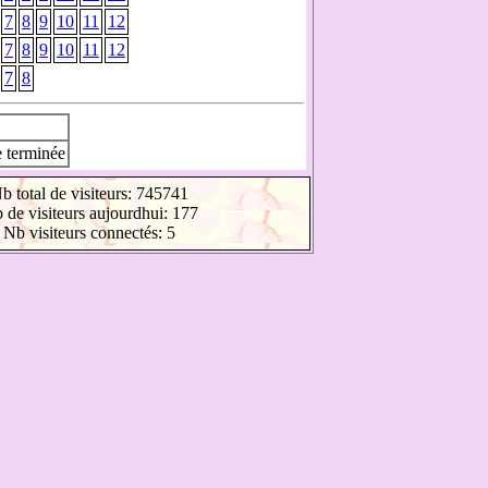
7
8
9
10
11
12
7
8
9
10
11
12
7
8
 terminée
b total de visiteurs: 745741
 de visiteurs aujourdhui: 177
Nb visiteurs connectés: 5