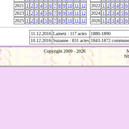
2021
1
2
3
4
5
6
7
8
9
10
11
12
2022
1
2
3
4
5
6
2023
1
2
3
4
5
6
7
8
9
10
11
12
2024
1
2
3
4
5
6
2025
1
2
3
4
5
6
7
8
9
10
11
12
2026
1
2
3
4
5
6
11.12.2016
Lametz : 117 actes
1880-1890
10.12.2016
Suzanne : 831 actes
1843-1872 commune
r
Copyright 2009 -
2026
N
Nb