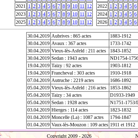
2021
1
2
3
4
5
6
7
8
9
10
11
12
2022
1
2
3
4
5
6
2023
1
2
3
4
5
6
7
8
9
10
11
12
2024
1
2
3
4
5
6
2025
1
2
3
4
5
6
7
8
9
10
11
12
2026
1
2
3
4
5
6
30.04.2019
Aubrives : 865 actes
1883-1912
30.04.2019
Avaux : 367 actes
1733-1742
30.04.2019
Vieux-lès-Asfeld : 211 actes
1843-1852
30.04.2019
Sedan : 1943 actes
ND1754-175
19.04.2019
Taizy : 92 actes
1903-1812
19.04.2019
Francheval : 303 actes
1910-1918
07.04.2019
Autruche : 2219 actes
1686-1892
05.04.2019
Vieux-lès-Asfeld : 216 actes
1853-1862
05.04.2019
Taizy : 34 actes
D1933-1949
05.04.2019
Sedan : 1928 actes
N1751-1753/
03.04.2019
Hierges : 114 actes
1823-1832
01.04.2019
Moncelle (La) : 1087 actes
1794-1847
01.04.2019
Vaux-lès-Mouzon : 109 actes
1911 et 1912
r
Copyright 2009 -
2026
N