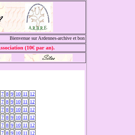
Bienvenue sur Ardennes-archive et bonnes recherches généalogique
ssociation (10€ par an).
7
8
9
10
11
12
7
8
9
10
11
12
7
8
9
10
11
12
7
8
9
10
11
12
7
8
9
10
11
12
7
8
9
10
11
12