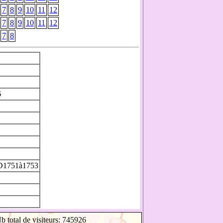
7
8
9
10
11
12
7
8
9
10
11
12
7
8
6
D1751à1753
b total de visiteurs: 745926